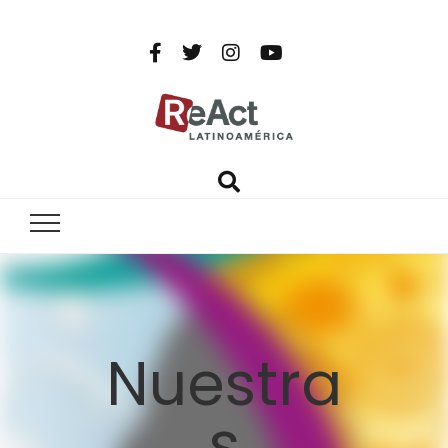
ReAct
Por un mundo libre de infecciones intratables
Latinoamér
Nuestra
s