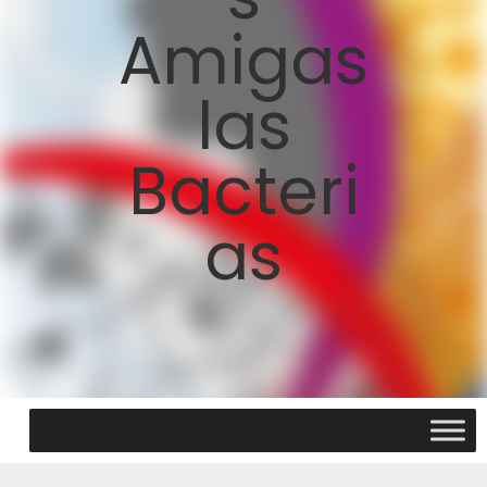
Amigas
las
Bacteri
as