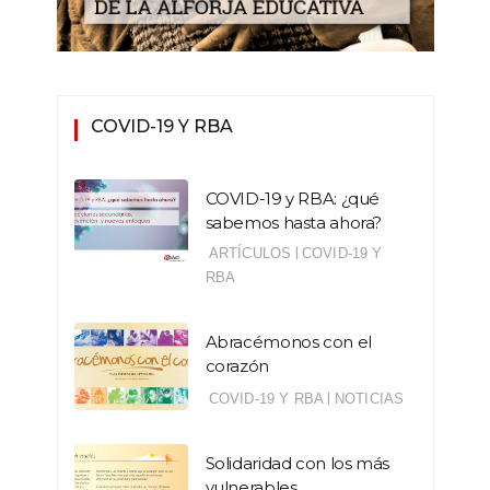
COVID-19 Y RBA
COVID-19 y RBA: ¿qué
sabemos hasta ahora?
|
ARTÍCULOS
COVID-19 Y
RBA
Abracémonos con el
corazón
|
COVID-19 Y RBA
NOTICIAS
Solidaridad con los más
vulnerables