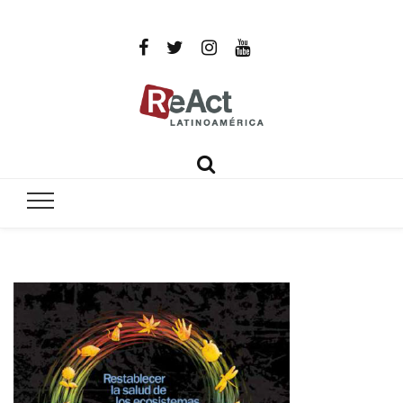
ReAct
Por un mundo libre de infecciones intratables
Latinoamér