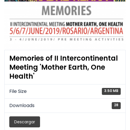
Memories of II Intercontinental
Meeting 'Mother Earth, One
Health'
File Size
3.50 MB
Downloads
28
Descargar