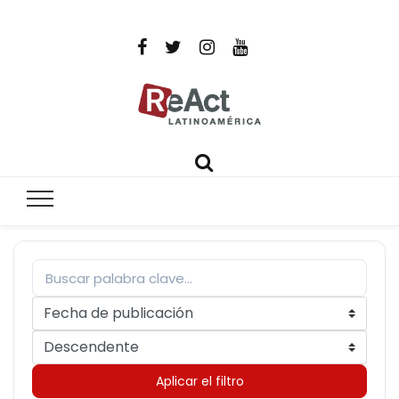
ReAct
Por un mundo libre de infecciones intratables
Latinoamér
Aplicar el filtro