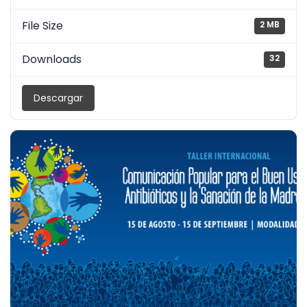
File Size
2 MB
Downloads
32
Descargar