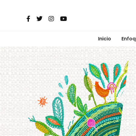
Inicio
Enfoq
Micro
Comun
Alime
Salud 
Reima
Resis