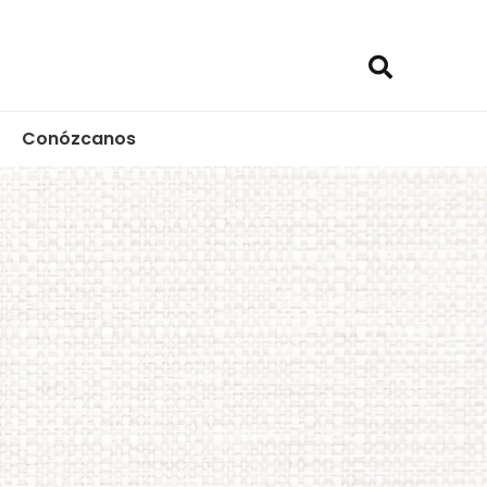
Conózcanos
ica