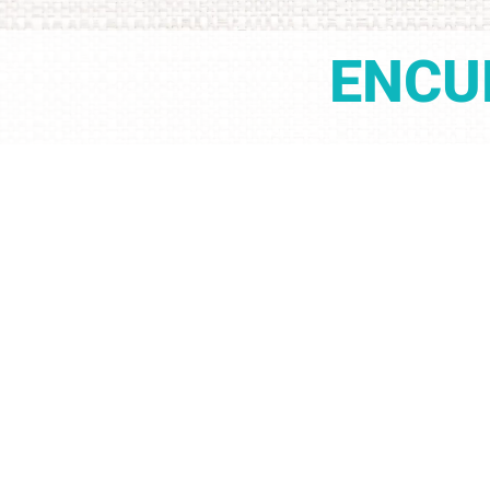
ENCU
AGUA, ALI
DESDE EL ENFOQUE