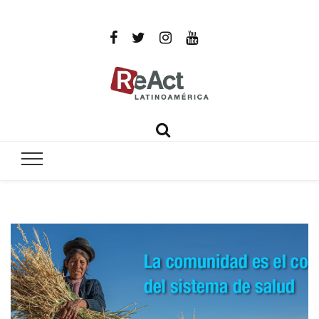
ReAct
Por un mundo libre de infecciones intratables
Latinoamér