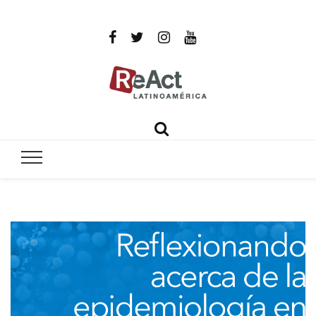
ReAct
Por un mundo libre de infecciones intratables
Latinoamér