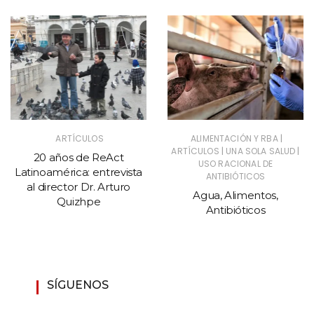
|
ARTÍCULOS
ALIMENTACIÓN Y RBA
|
|
ARTÍCULOS
UNA SOLA SALUD
20 años de ReAct
USO RACIONAL DE
Latinoamérica: entrevista
ANTIBIÓTICOS
al director Dr. Arturo
Agua, Alimentos,
Quizhpe
Antibióticos
SÍGUENOS