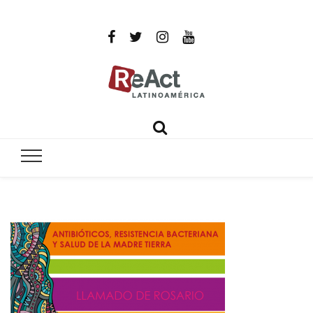
ReAct
Por un mundo libre de infecciones intratables
Latinoamér