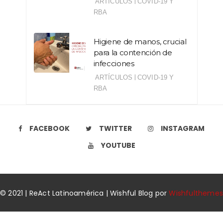
|
ARTÍCULOS
COVID-19 Y
RBA
Higiene de manos, crucial
para la contención de
infecciones
|
ARTÍCULOS
COVID-19 Y
RBA
FACEBOOK
TWITTER
INSTAGRAM
YOUTUBE
© 2021 | ReAct Latinoamérica | Wishful Blog por
Wishfulthemes