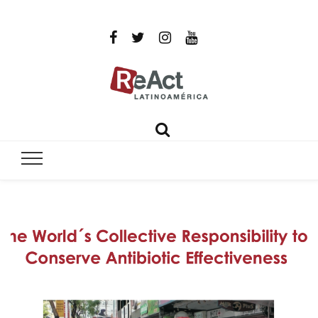
ReAct
Por un mundo libre de infecciones intratables
Latinoamér