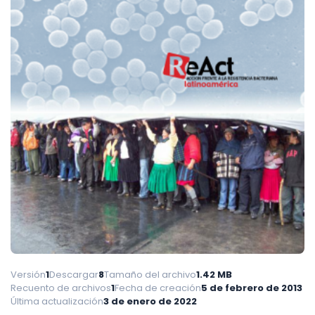
Versión
1
Descargar
8
Tamaño del archivo
1.42 MB
Recuento de archivos
1
Fecha de creación
5 de febrero de 2013
Última actualización
3 de enero de 2022