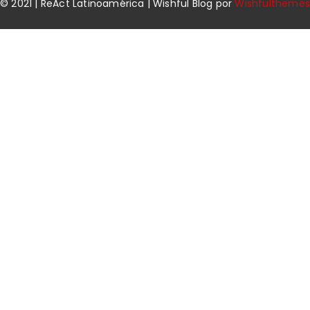
© 2021 | ReAct Latinoamérica | Wishful Blog por
Wishfulthemes