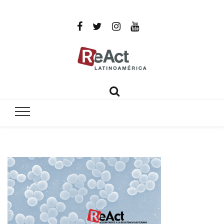
ReAct
Por un mundo libre de infecciones intratables
Latinoamér