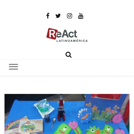
ReAct
Por un mundo libre de infecciones intratables
Latinoamér