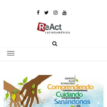
ReAct
Por un mundo libre de infecciones intratables
Latinoamér