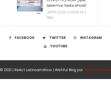
sabemos hasta ahora?
|
ARTÍCULOS
COVID-19 Y
RBA
FACEBOOK
TWITTER
INSTAGRAM
YOUTUBE
© 2021 | ReAct Latinoamérica | Wishful Blog por
Wishfulthemes