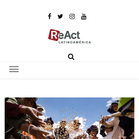
ReAct
Por un mundo libre de infecciones intratables
Latinoamér