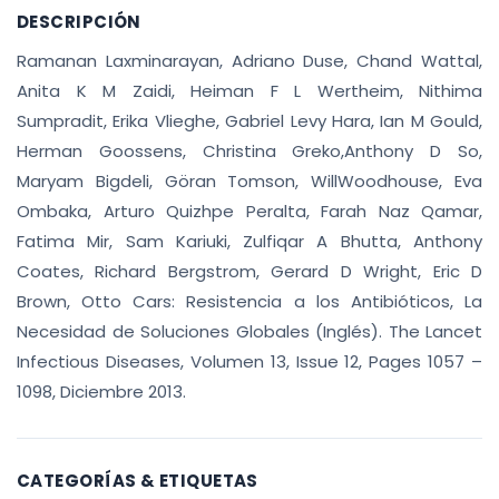
DESCRIPCIÓN
Ramanan Laxminarayan, Adriano Duse, Chand Wattal,
Anita K M Zaidi, Heiman F L Wertheim, Nithima
Sumpradit, Erika Vlieghe, Gabriel Levy Hara, Ian M Gould,
Herman Goossens, Christina Greko,Anthony D So,
Maryam Bigdeli, Göran Tomson, WillWoodhouse, Eva
Ombaka, Arturo Quizhpe Peralta, Farah Naz Qamar,
Fatima Mir, Sam Kariuki, Zulfiqar A Bhutta, Anthony
Coates, Richard Bergstrom, Gerard D Wright, Eric D
Brown, Otto Cars: Resistencia a los Antibióticos, La
Necesidad de Soluciones Globales (Inglés). The Lancet
Infectious Diseases, Volumen 13, Issue 12, Pages 1057 –
1098, Diciembre 2013.
CATEGORÍAS & ETIQUETAS