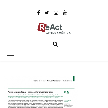
ReAct
Por un mundo libre de infecciones intratables
Latinoamér