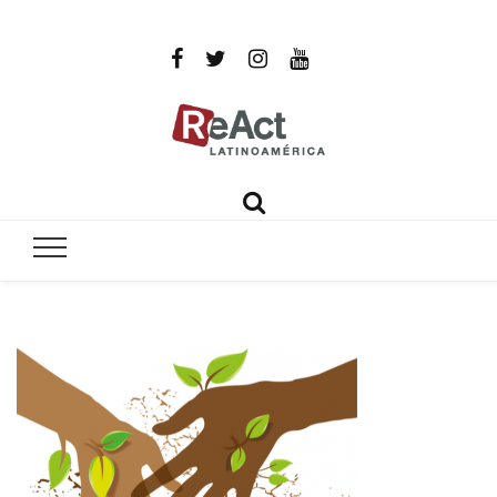
ReAct
Por un mundo libre de infecciones intratables
Latinoamér