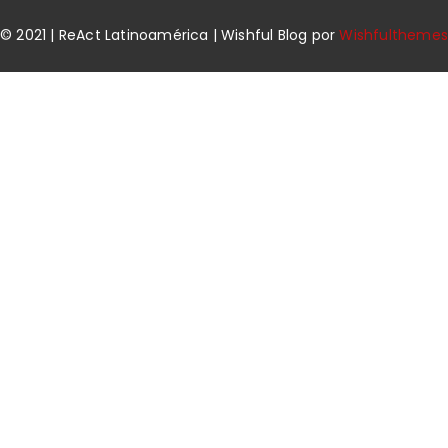
© 2021 | ReAct Latinoamérica | Wishful Blog por
Wishfulthemes