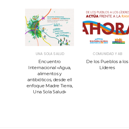
S
UNA SOLA SALUD
COMUNIDAD Y AB
 nueva
Encuentro
De los Pueblos a los
ector de
Internacional «Agua,
Líderes
mérica?
alimentos y
antibióticos, desde ell
enfoque Madre Tierra,
Una Sola Salud»