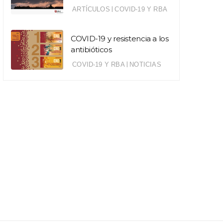
|
ARTÍCULOS
COVID-19 Y RBA
COVID-19 y resistencia a los
antibióticos
|
COVID-19 Y RBA
NOTICIAS
|
|
COMUNIDAD Y AB
ALIMENTACIÓN Y RBA
CO
GOBERNANZA Y SISTEMAS
SALUD ESCOLAR
iDefine
DE SALUD
Cuenca acoge el
acción 
De Brasilia a Abuja:
encuentro
construyendo
internacional sobre
respuestas
huertos educativos,
comunitarias,
microbioma y salud
regionales y globales
frente a la RAM