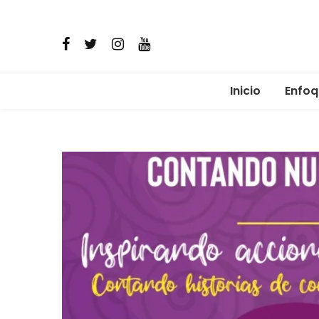
Inicio
Enfoq
Micro
Comun
Alime
Salud 
Reima
Resis