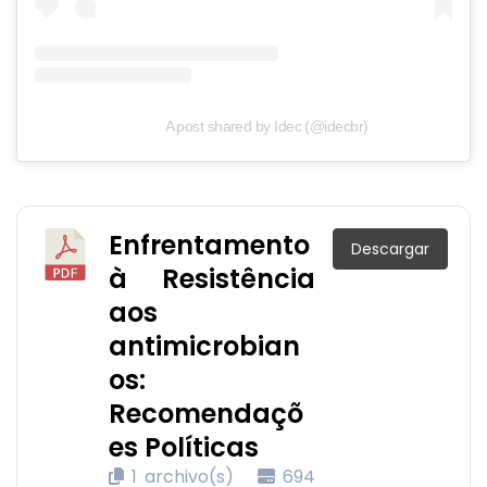
A post shared by Idec (@idecbr)
Enfrentamento
Descargar
à Resistência
aos
antimicrobian
os:
Recomendaçõ
es Políticas
1 archivo(s)
694