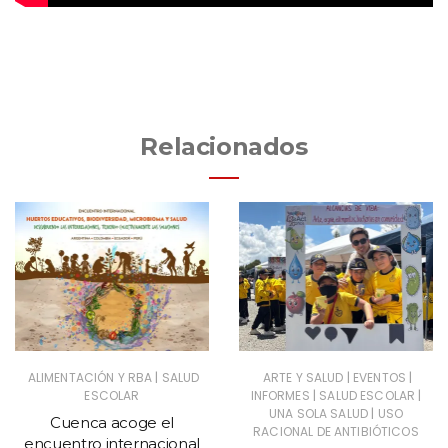
Relacionados
|
|
|
ALIMENTACIÓN Y RBA
SALUD
ARTE Y SALUD
EVENTOS
|
|
ESCOLAR
INFORMES
SALUD ESCOLAR
|
UNA SOLA SALUD
USO
Cuenca acoge el
RACIONAL DE ANTIBIÓTICOS
encuentro internacional