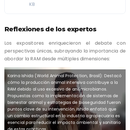
KB
Reflexiones de los expertos
Los expositores enriquecieron el debate con
perspectivas únicas, subrayando la importancia de
abordar la RAM desde múltiples dimensiones:
Karina Ishida (World Animal Protection, Brasil): Destacó
cómo la producción animal intensiva contribuye a la
RAM debido al uso excesivo de antimicrobianos.
Propuestas como la implementación de sistemas de
bienestar animal y estrategias de bioseguridad fueron
puntos clave de su intervención. Ishida enfatizó que
un cambio estructural en la industria agropecuaria es
esencial para reducir el impacto ambiental y sanitario
de estas prácticas.