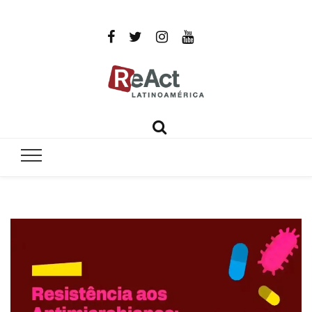
ReAct
Por un mundo libre de infecciones intratables
Latinoamér