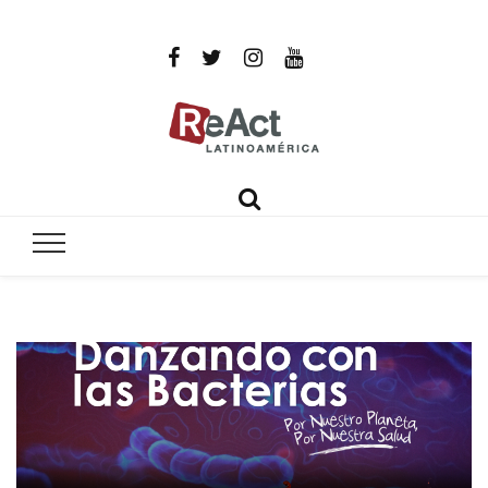
ReAct
Por un mundo libre de infecciones intratables
Latinoamér