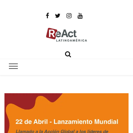
ReAct
Por un mundo libre de infecciones intratables
Latinoamér