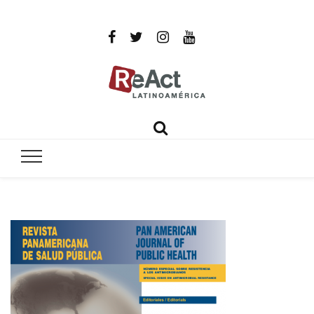
ReAct
Por un mundo libre de infecciones intratables
Latinoamér