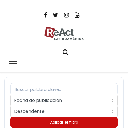
ReAct
Por un mundo libre de infecciones intratables
Latinoamér
Aplicar el filtro