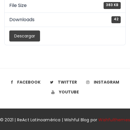
File Size
383 KB
Downloads
42
Descargar
FACEBOOK
TWITTER
INSTAGRAM
YOUTUBE
© 2021 | ReAct Latinoamérica | Wishful Blog por
Wishfulthemes