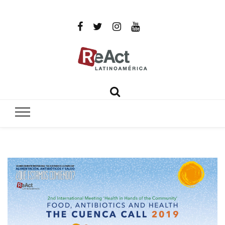
ReAct
Por un mundo libre de infecciones intratables
Latinoamér