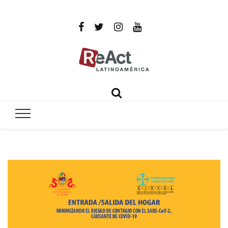
ReAct
Por un mundo libre de infecciones intratables
Latinoamér