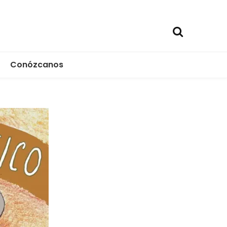
Conózcanos
ica