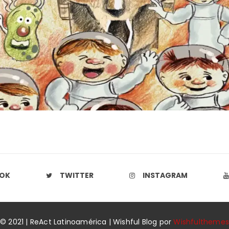
OK
TWITTER
INSTAGRAM
© 2021 | ReAct Latinoamérica | Wishful Blog por
Wishfulthemes