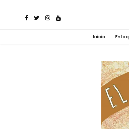
Inicio
Enfoq
Micro
Comun
Alime
Salud 
Reima
Resis