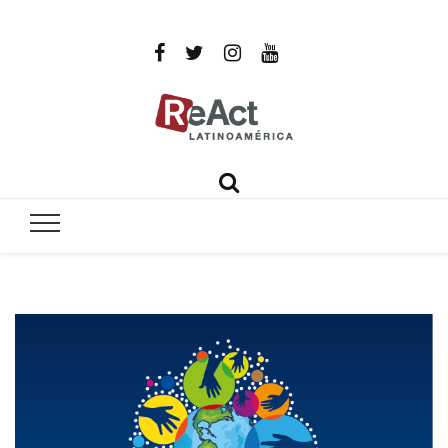
ReAct
Por un mundo libre de infecciones intratables
Latinoamér