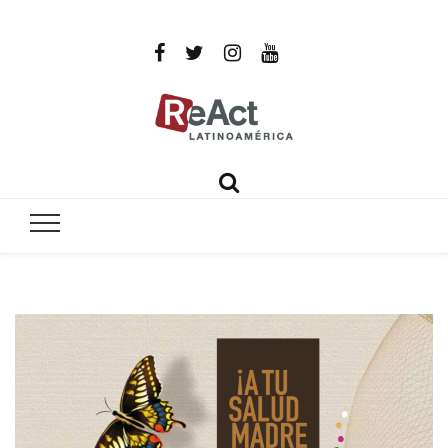
ReAct
Por un mundo libre de infecciones intratables
Latinoamér