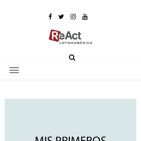
ReAct
Por un mundo libre de infecciones intratables
Latinoamér