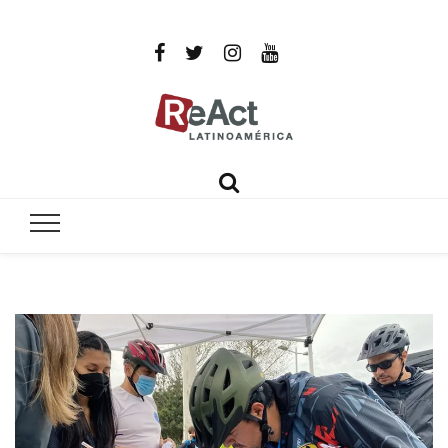
ReAct
Por un mundo libre de infecciones intratables
Latinoamér