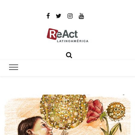
ReAct
Por un mundo libre de infecciones intratables
Latinoamér