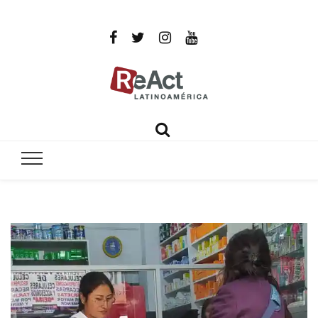
ReAct
Por un mundo libre de infecciones intratables
Latinoamér