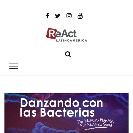
ReAct
Por un mundo libre de infecciones intratables
Latinoamér