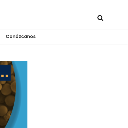
Conózcanos
ica