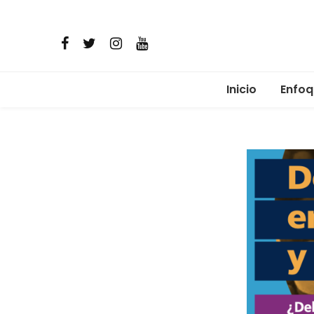
Inicio
Enfoq
Micro
Comun
Alime
Salud 
Reima
Resis