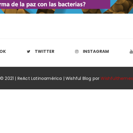
OK
TWITTER
INSTAGRAM
© 2021 | ReAct Latinoamérica | Wishful Blog por
Wishfulthemes