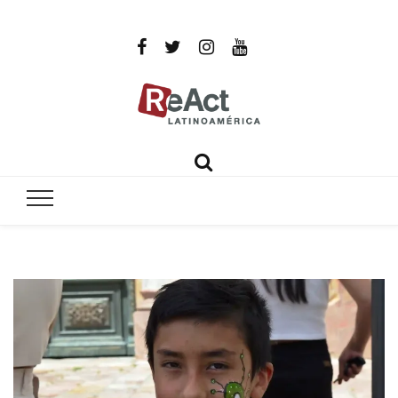
ReAct
Por un mundo libre de infecciones intratables
Latinoamér