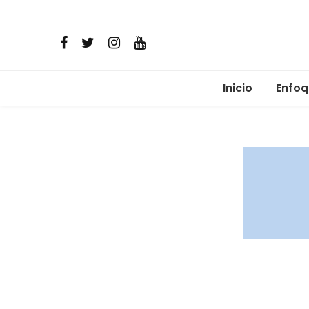
Inicio
Enfoq
Micro
Comun
Alime
Salud 
Reima
Resis