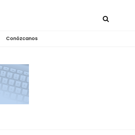
Conózcanos
ica