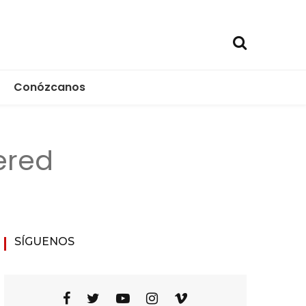
Conózcanos
ica
red
SÍGUENOS