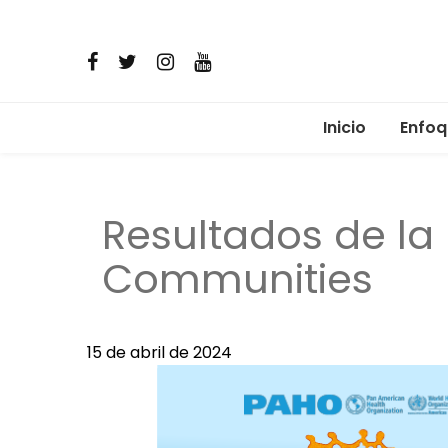
Inicio
Enfoq
Micro
Resultados de l
Comun
Communities
Alime
Salud 
15 de abril de 2024
Reima
Resis